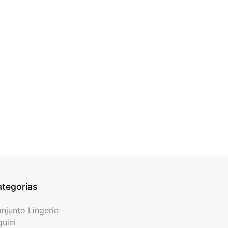
tegorias
njunto Lingerie
quini