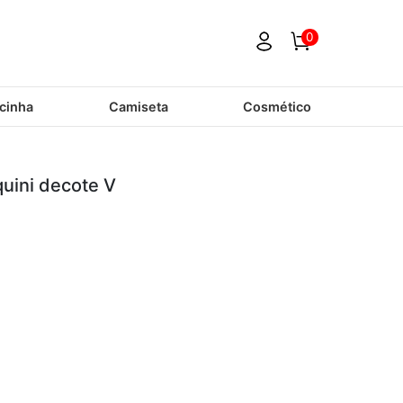
0
cinha
Camiseta
Cosmético
quini decote V