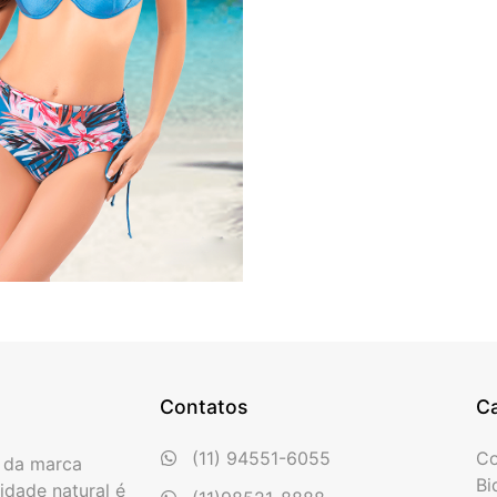
Contatos
Ca
(11) 94551-6055
Co
o da marca
Bi
idade natural é