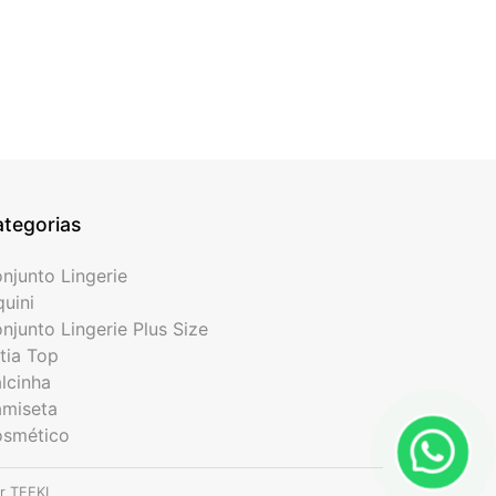
tegorias
njunto Lingerie
quini
njunto Lingerie Plus Size
tia Top
lcinha
miseta
smético
or
TEEKI