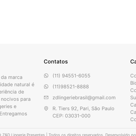
Contatos
Ca
(11) 94551-6055
Co
o da marca
Bi
idade natural é
(11)98521-8888
Co
riência de
zdlingeriebrasil@gmail.com
Su
s nocivos para
Ca
geries e
R. Tiers 92, Pari, São Paulo

Ca
 Entregamos
CEP: 03031-000
Co
 Z&D Lingerie Presentes | Todos os direitos reservados.
Desenvolvido p