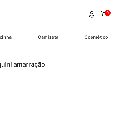
0
cinha
Camiseta
Cosmético
quini amarração