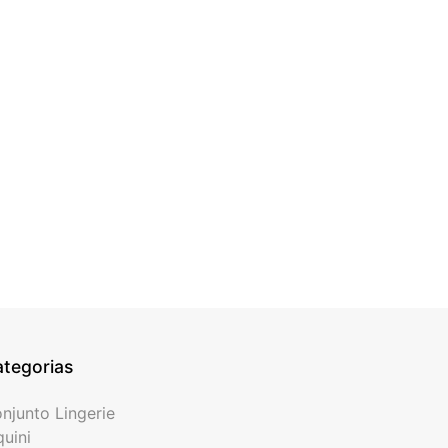
tegorias
njunto Lingerie
quini