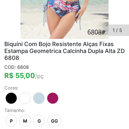
1
/
5
Biquíni Com Bojo Resistente Alças Fixas
Estampa Geometrica Calcinha Dupla Alta ZD
6808
COD: 6808
R$ 55,00
/pç
Cores:
Tamanho:
P
M
G
GG